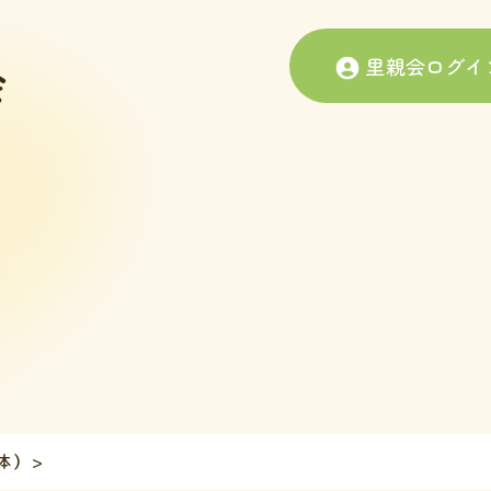
里親会ログイ
体）