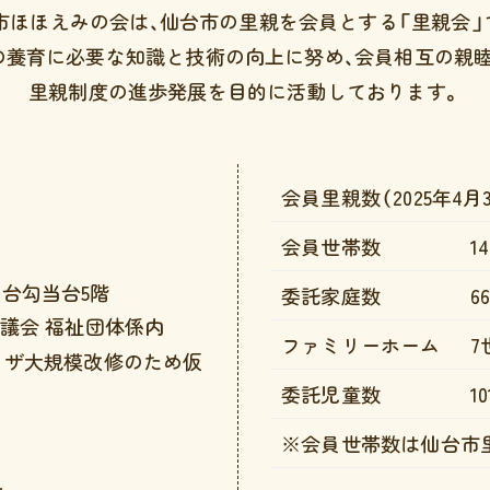
市ほほえみの会は、
仙台市の里親を会員とする「里親会」
の養育に必要な知識と技術の向上に努め、会員相互の親睦
里親制度の進歩発展を目的に
活動しております。
会員里親数（2025年4月
会員世帯数
1
 仙台勾当台5階
委託家庭数
6
議会 福祉団体係内
ファミリーホーム
7
ラザ大規模改修のため仮
委託児童数
1
※会員世帯数は仙台市