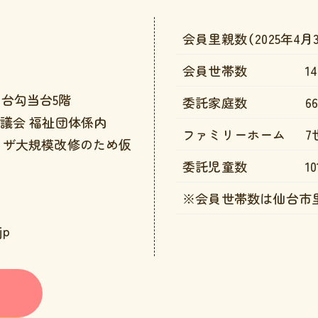
会員里親数（2025年4月
会員世帯数
1
 仙台勾当台5階
委託家庭数
6
議会 福祉団体係内
ファミリーホーム
7
ラザ大規模改修のため仮
委託児童数
1
※会員世帯数は仙台市
jp