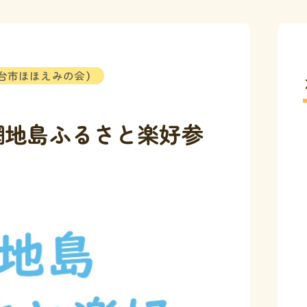
台市ほほえみの会）
網地島ふるさと楽好参