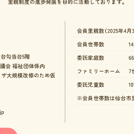
里親制度の進歩発展を目的に
活動しております。
会員里親数（2025年4月
会員世帯数
1
 仙台勾当台5階
委託家庭数
6
議会 福祉団体係内
ファミリーホーム
7
ラザ大規模改修のため仮
委託児童数
1
※会員世帯数は仙台市
jp