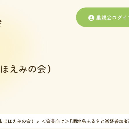
里親会ログイ
ほえみの会）
市ほほえみの会）
＜会員向け＞「網地島ふるさと楽好参加者募集