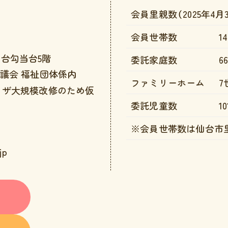
会員里親数（2025年4月
会員世帯数
1
 仙台勾当台5階
委託家庭数
6
議会 福祉団体係内
ファミリーホーム
7
ラザ大規模改修のため仮
委託児童数
1
※会員世帯数は仙台市
jp