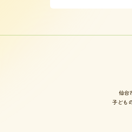
仙台
子ども